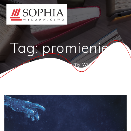
Przejdź
do
treści
Tag:
promienie x
Inni o tym mówią — my wydajemy!