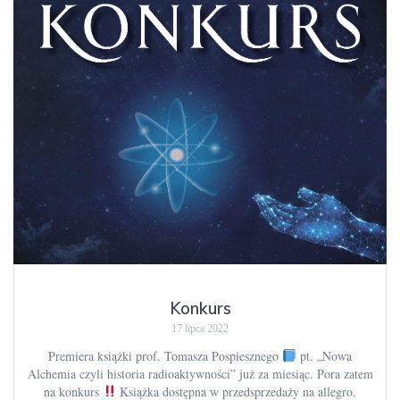
Konkurs
17 lipca 2022
Premiera książki prof. Tomasza Pospiesznego
pt. „Nowa
Alchemia czyli historia radioaktywności” już za miesiąc. Pora zatem
na konkurs
Książka dostępna w przedsprzedaży na allegro.