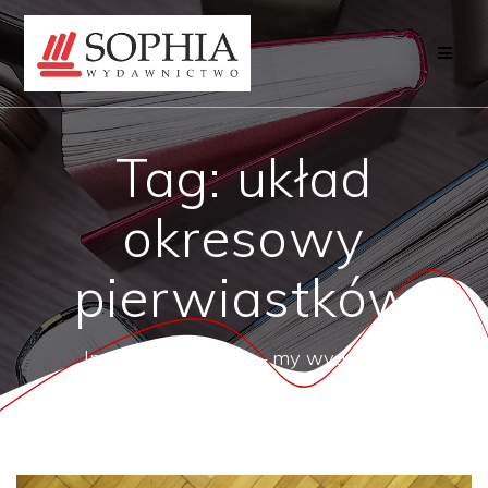
Przejdź
do
treści
Tag:
układ
okresowy
pierwiastków
Inni o tym mówią — my wydajemy!