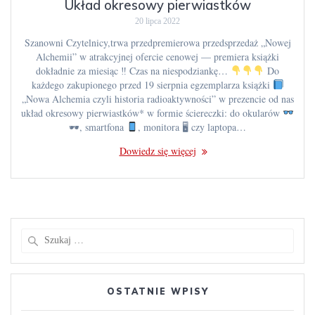
Układ okresowy pierwiastków
20 lipca 2022
Szanowni Czytelnicy,trwa przedpremierowa przedsprzedaż „Nowej
Alchemii” w atrakcyjnej ofercie cenowej — premiera książki
dokładnie za miesiąc ‼ Czas na niespodziankę…
Do
każdego zakupionego przed 19 sierpnia egzemplarza książki
„Nowa Alchemia czyli historia radioaktywności” w prezencie od nas
układ okresowy pierwiastków* w formie ściereczki: do okularów
🕶, smartfona
, monitora 🖥 czy laptopa…
Dowiedz się więcej
Szukaj:
OSTATNIE WPISY